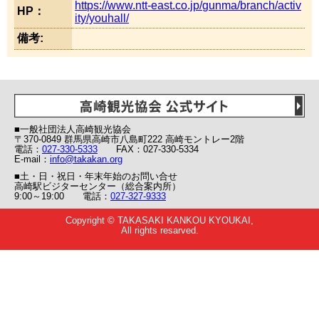
https://www.ntt-east.co.jp/gunma/branch/activ
HP：
ity/youhall/
備考:
■一般社団法人高崎観光協会
〒370-0849 群馬県高崎市八島町222 高崎モントレー2階
電話：
027-330-5333
FAX：027-330-5334
E-mail：
info@takakan.org
■土・日・祝日・年末年始のお問い合せ
高崎駅ビジターセンター（総合案内所）
9:00～19:00 電話：
027-327-9333
Copyright © TAKASAKI KANKOU KYOUKAI,
All rights resarved.