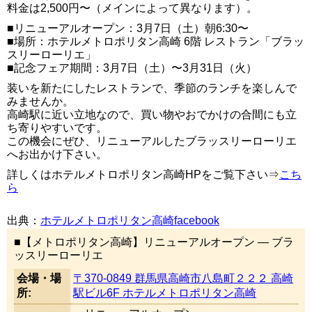
料金は2,500円〜（メインによって異なります）。
■リニューアルオープン：3月7日（土）朝6:30〜
■場所：ホテルメトロポリタン高崎 6階 レストラン「ブラッ
スリーローリエ」
■記念フェア期間：3月7日（土）〜3月31日（火）
装いを新たにしたレストランで、季節のランチを楽しんで
みませんか。
高崎駅に近い立地なので、買い物やおでかけの合間にも立
ち寄りやすいです。
この機会にぜひ、リニューアルしたブラッスリーローリエ
へお出かけ下さい。
詳しくはホテルメトロポリタン高崎HPをご覧下さい⇒
こち
ら
出典：
ホテルメトロポリタン高崎facebook
■【メトロポリタン高崎】リニューアルオープン — ブラ
ッスリーローリエ
会場・場
〒370-0849 群馬県高崎市八島町２２２ 高崎
所:
駅ビル6F ホテルメトロポリタン高崎