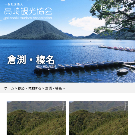
倉渕・榛名
ホーム
観る・体験する
倉渕・榛名