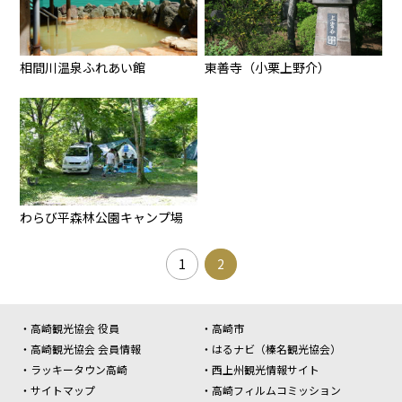
相間川温泉ふれあい館
東善寺（小栗上野介）
わらび平森林公園キャンプ場
1
2
高崎観光協会 役員
高崎市
高崎観光協会 会員情報
はるナビ（榛名観光協会）
ラッキータウン高崎
西上州観光情報サイト
サイトマップ
高崎フィルムコミッション